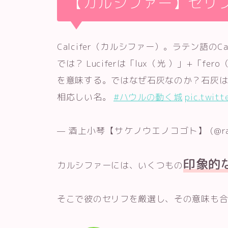
【カルシファー】セリ
Calcifer（カルシファー）。ラテン語のC
では？ Luciferは「lux（光 ）」+「
を意味する。ではなぜ石灰なのか？石灰
相応しい名。
#ハウルの動く城
pic.twitt
— 酒上小琴【サケノウエノコゴト】 (@rai
印象的
カルシファーには、いくつもの
そこで彼のセリフを厳選し、その意味も