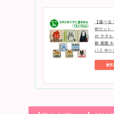
【選べる 
枚セット 
め タオル
勤 通園 
バス 中ト
楽天