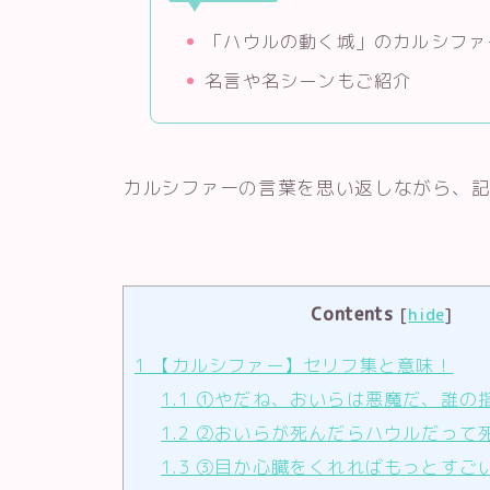
「ハウルの動く城」のカルシファ
名言や名シーンもご紹介
カルシファーの言葉を思い返しながら、
Contents
[
hide
]
1
【カルシファー】セリフ集と意味！
1.1
①やだね、おいらは悪魔だ、誰の
1.2
②おいらが死んだらハウルだって
1.3
③目か心臓をくれればもっとすご