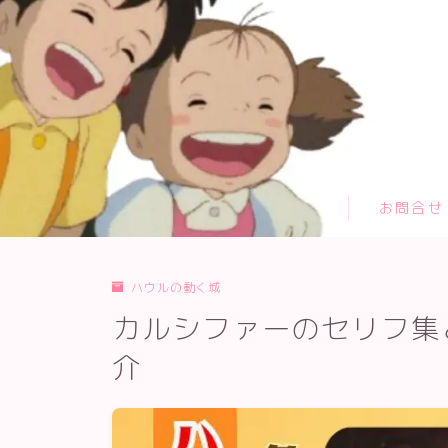
TOPページ
お問合せ
カテゴリー
お問合せ
サイトマップ
プライバシーポリシー
プロフィール
ハウルの動く城
メディアコンテンツポリシー
カルシファーのセリフ集
運営者情報
介