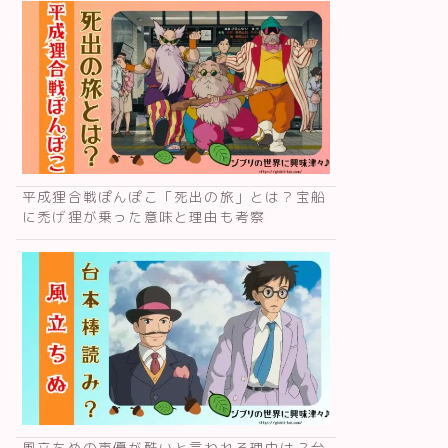
平成狸合戦ぽんぽこ「死出の旅」とは？宝船
に禿げ狸が乗った意味と理由も考察
風立ちぬの声優が酷いと言われる理由は？台