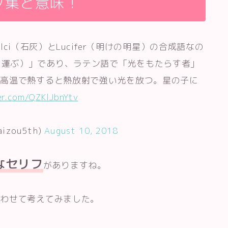
フ集と意味！
alci（石灰）とLucifer（明けの明星）の合成語なの
fero（運ぶ）」であり、ラテン語で「光をもたらす者」
は高温で熱すると熱放射で強い光を放つ。星の子に
er.com/QZKlJbnYtv
zou5th)
August 10, 2018
なセリフ
がありますね。
合わせて考えてみました。