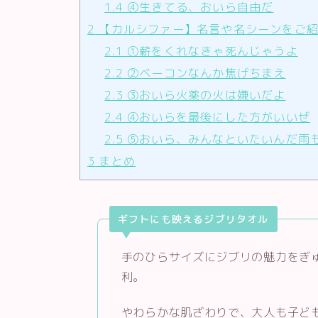
1.4
④生きてる、おいら自由だ
2
【カルシファー】名言や名シーンをご
2.1
①薪をくれなきゃ死んじゃうよ
2.2
②ベーコンなんか焦げちまえ
2.3
③おいら火薬の火は嫌いだよ
2.4
④おいらを最後にした方がいいぜ
2.5
⑤おいら、みんなといたいんだ雨
3
まとめ
ギフトにも映えるジブリタオル
手のひらサイズにジブリの魅力をぎ
利。
やわらかな肌ざわりで、大人も子ど