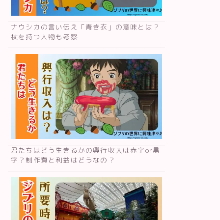
ナウシカの言い伝え「青き衣」の意味とは？
杖を持つ人物も考察
君たちはどう生きるかの興行収入は赤字or黒
字？制作費と利益はどうなの？