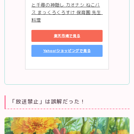
と千尋の神隠し カオナシ ねこバ
ス まっくろくろすけ 保育園 先生 
料理
楽天市場で見る
Yahoo!ショッピングで見る
「放送禁止」は誤解だった！
無料キャンペーン実施中！
Netflixでジブリを見る方法！