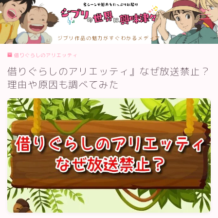
MENU
ジブリ作品の魅力がすぐわかるメディア
TOPページ
借りぐらしのアリエッティ
お問合せ
借りぐらしのアリエッティ』なぜ放送禁止？
カテゴリー
サイトマップ
理由や原因も調べてみた
プライバシーポリシー
プロフィール
メディアコンテンツポリシー
運営者情報