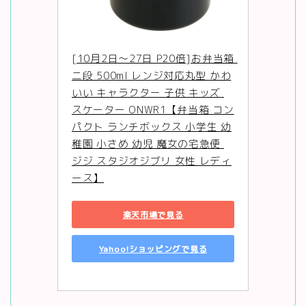
[10月2日〜27日 P20倍]お弁当箱 
二段 500ml レンジ対応丸型 かわ
いい キャラクター 子供 キッズ 
スケーター ONWR1【弁当箱 コン
パクト ランチボックス 小学生 幼
稚園 小さめ 幼児 魔女の宅急便 
ジジ スタジオジブリ 女性 レディ
ース】
楽天市場で見る
Yahoo!ショッピングで見る