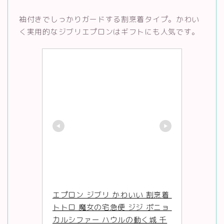
袖付きでしっかりガードする割烹着タイプ。かわい
く実用的なジブリエプロンはギフトにも人気です。
エプロン ジブリ かわいい 割烹着 
トトロ 魔女の宅急便 ジジ ポニョ 
カルシファー ハウルの動く城 千