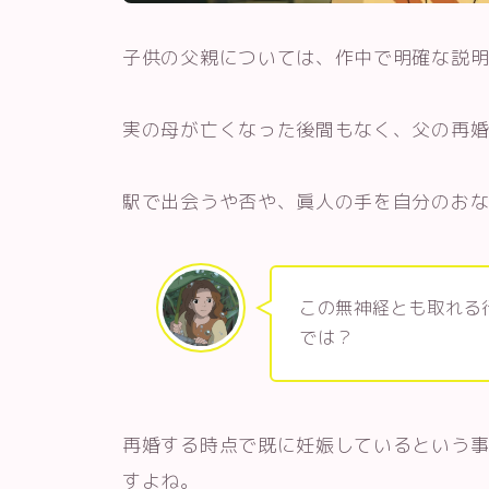
子供の父親については、作中で明確な説
実の母が亡くなった後間もなく、父の再
駅で出会うや否や、眞人の手を自分のお
この無神経とも取れる
では？
再婚する時点で既に妊娠しているという
すよね。