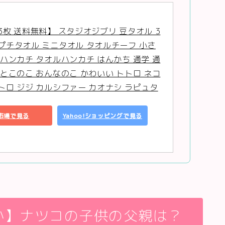
3枚 送料無料】 スタジオジブリ 豆タオル 3
プチタオル ミニタオル タオルチーフ 小さ
 ハンカチ タオルハンカチ はんかち 通学 通
おとこのこ おんなのこ かわいい トトロ ネコ
トロ ジジ カルシファー カオナシ ラピュタ
市場で見る
Yahoo!ショッピングで見る
か】ナツコの子供の父親は？