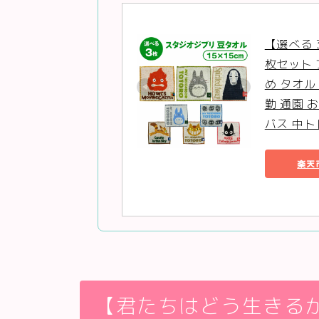
【選べる 
枚セット 
め タオル
勤 通園 
バス 中ト
楽天
【君たちはどう生きる