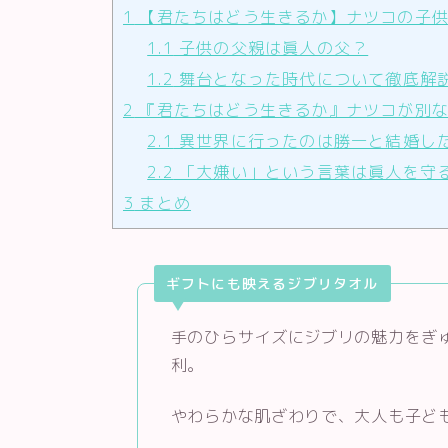
1
【君たちはどう生きるか】ナツコの子供
1.1
子供の父親は眞人の父？
1.2
舞台となった時代について徹底解
2
『君たちはどう生きるか』ナツコが別な
2.1
異世界に行ったのは勝一と結婚し
2.2
「大嫌い」という言葉は眞人を守
3
まとめ
ギフトにも映えるジブリタオル
手のひらサイズにジブリの魅力をぎ
利。
やわらかな肌ざわりで、大人も子ど