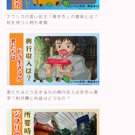
ナウシカの言い伝え「青き衣」の意味とは？
杖を持つ人物も考察
君たちはどう生きるかの興行収入は赤字or黒
字？制作費と利益はどうなの？