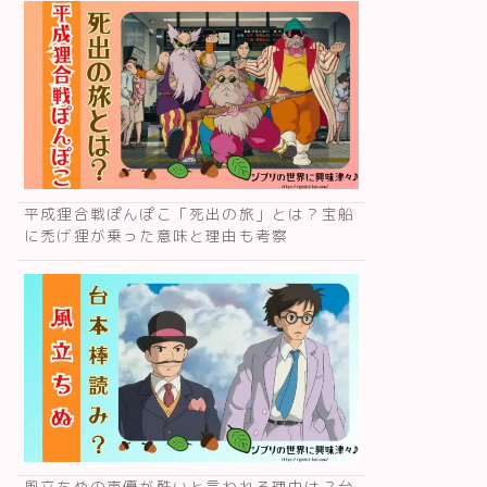
平成狸合戦ぽんぽこ「死出の旅」とは？宝船
に禿げ狸が乗った意味と理由も考察
風立ちぬの声優が酷いと言われる理由は？台