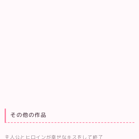
その他の作品
無料キャンペーン実施中！
Netflixでジブリを見る方法！
主人公とヒロインが幸せなキスをして終了