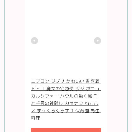
エプロン ジブリ かわいい 割烹着 
トトロ 魔女の宅急便 ジジ ポニョ 
カルシファー ハウルの動く城 千
と千尋の神隠し カオナシ ねこバ
ス まっくろくろすけ 保育園 先生 
料理