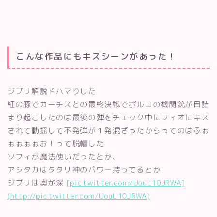
こんな作品にもキスシーンがあった！
ジブリ解説ドハマりした
紅の豚でカーチスとの最終決戦でポルコの機関銃が目詰
まり起こしたのは最後の弾をチェック中にフィオにキス
されて動揺して不発弾が１発混ざったからってのはふぉ
ぉぉぉぉお！って脱帽した
ソフィが魔法使いだったとか、
アシタカはタタリ神のパワー持ってるとか
ジブリは奥が深
[pic.twitter.com/UouL10JRWA]
(http://pic.twitter.com/UouL10JRWA)