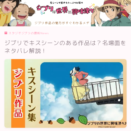
MENU
ジブリ作品の魅力がすぐわかるメディア
TOPページ
スタジオジブリの最新News
お問合せ
ジブリでキスシーンのある作品は？名場面を
カテゴリー
サイトマップ
ネタバレ解説！
プライバシーポリシー
プロフィール
メディアコンテンツポリシー
運営者情報