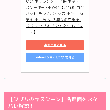
いい キャラクター 子供 キッズ 
スケーター ONWR1【弁当箱 コン
パクト ランチボックス 小学生 幼
稚園 小さめ 幼児 魔女の宅急便 
ジジ スタジオジブリ 女性 レディ
ース】
楽天市場で見る
Yahoo!ショッピングで見る
【ジブリのキスシーン】名場面をネタ
バレ解説！