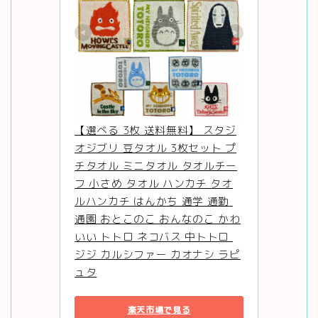
【選べる 3枚 送料無料】 スタジ
オジブリ 豆タオル 3枚セット プ
チタオル ミニタオル タオルチー
フ 小さめ タオル ハンカチ タオ
ルハンカチ はんかち 通学 通勤 
通園 おとこのこ おんなのこ かわ
いい トトロ ネコバス 中トトロ 
ジジ カルシファー カオナシ ラピ
ュタ
楽天市場で見る