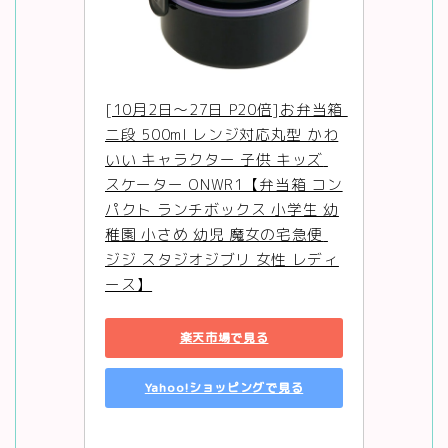
[10月2日〜27日 P20倍]お弁当箱 
二段 500ml レンジ対応丸型 かわ
いい キャラクター 子供 キッズ 
スケーター ONWR1【弁当箱 コン
パクト ランチボックス 小学生 幼
稚園 小さめ 幼児 魔女の宅急便 
ジジ スタジオジブリ 女性 レディ
ース】
楽天市場で見る
Yahoo!ショッピングで見る