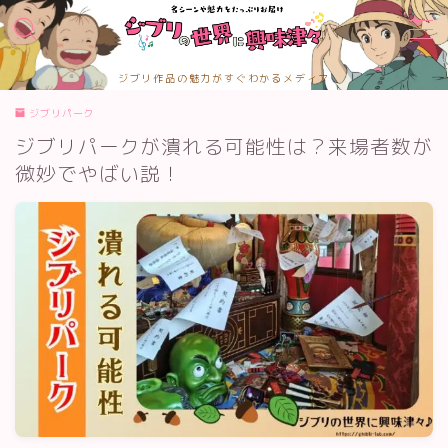
MENU
ジブリ作品の魅力がすぐわかるメディア
TOPページ
ジブリパーク
お問合せ
ジブリパークが潰れる可能性は？来場者数が
カテゴリー
サイトマップ
微妙でやばい説！
プライバシーポリシー
プロフィール
メディアコンテンツポリシー
運営者情報