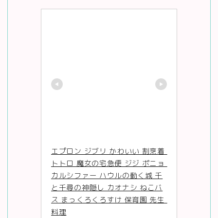
エプロン ジブリ かわいい 割烹着 
トトロ 魔女の宅急便 ジジ ポニョ 
カルシファー ハウルの動く城 千
と千尋の神隠し カオナシ ねこバ
ス まっくろくろすけ 保育園 先生 
料理