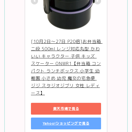
[10月2日〜27日 P20倍]お弁当箱 
二段 500ml レンジ対応丸型 かわ
いい キャラクター 子供 キッズ 
スケーター ONWR1【弁当箱 コン
パクト ランチボックス 小学生 幼
稚園 小さめ 幼児 魔女の宅急便 
ジジ スタジオジブリ 女性 レディ
ース】
楽天市場で見る
Yahoo!ショッピングで見る