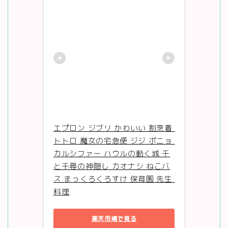
エプロン ジブリ かわいい 割烹着 
トトロ 魔女の宅急便 ジジ ポニョ 
カルシファー ハウルの動く城 千
と千尋の神隠し カオナシ ねこバ
ス まっくろくろすけ 保育園 先生 
料理
楽天市場で見る