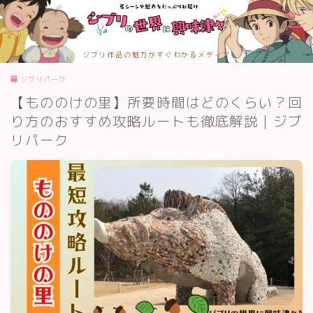
MENU
ジブリ作品の魅力がすぐわかるメディア
TOPページ
ジブリパーク
お問合せ
【もののけの里】所要時間はどのくらい？回
カテゴリー
サイトマップ
り方のおすすめ攻略ルートも徹底解説｜ジブ
プライバシーポリシー
リパーク
プロフィール
メディアコンテンツポリシー
運営者情報