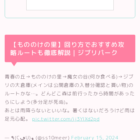
【もののけの里】回り方でおすすめ攻
略ルートも徹底解説｜ジブリパーク
青春の丘→もののけの里→魔女の谷(何か食べる)→ジブ
リの大倉庫(メインは公開倉庫の入替分確認と買い物)の
ルートかな…。どんどこ森は前行ったから時間があった
らにしよう(多分足が死ぬ)。
あとは雨降らないといいな。暑くはないだろうけど雨は
足元心配。
pic.twitter.com/jj3YlXd2pd
— ٩(CڡU)و (@ss10meer)
February 15, 2024